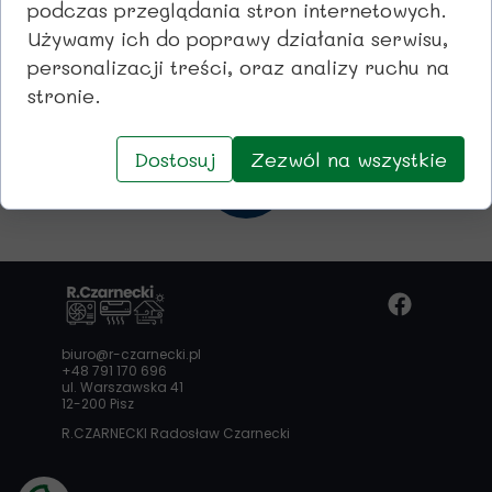
podczas przeglądania stron internetowych.
Używamy ich do poprawy działania serwisu,
personalizacji treści, oraz analizy ruchu na
stronie.
Dostosuj
Zezwól na wszystkie
WSTECZ
biuro@r-czarnecki.pl
+48 791 170 696
ul. Warszawska 41
12-200 Pisz
R.CZARNECKI Radosław Czarnecki